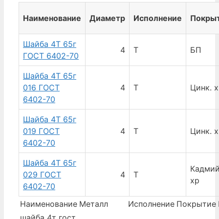
Наименование
Диаметр
Исполнение
Покры
Шайба 4Т 65г
4
Т
БП
ГОСТ 6402-70
Шайба 4Т 65г
016 ГОСТ
4
Т
Цинк. 
6402-70
Шайба 4Т 65г
019 ГОСТ
4
Т
Цинк. 
6402-70
Шайба 4Т 65г
Кадмий
029 ГОСТ
4
Т
хр
6402-70
Наименование
Металл
Исполнение
Покрытие
шайба 4т гост