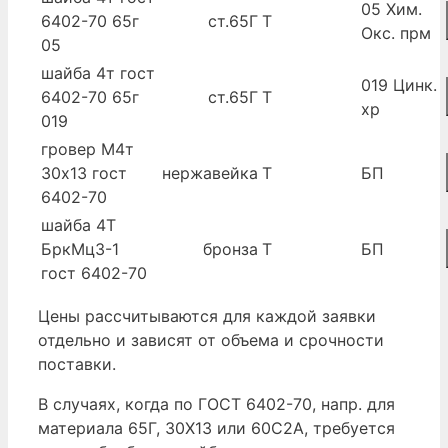
05 Хим.
6402-70 65г
ст.65Г
Т
Окс. прм
05
шайба 4т гост
019 Цинк.
6402-70 65г
ст.65Г
Т
хр
019
гровер М4т
30х13 гост
нержавейка
Т
БП
6402-70
шайба 4Т
БркМц3-1
бронза
Т
БП
гост 6402-70
Цены рассчитываются для каждой заявки
отдельно и зависят от объема и срочности
поставки.
В случаях, когда по ГОСТ 6402-70, напр. для
материала 65Г, 30Х13 или 60С2А, требуется