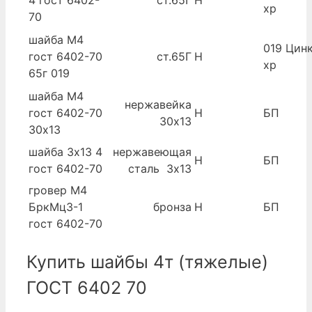
хр
70
шайба М4
019 Цинк
гост 6402-70
ст.65Г
Н
хр
65г 019
шайба М4
нержавейка
гост 6402-70
Н
БП
30х13
30х13
шайба 3х13 4
нержавеющая
Н
БП
гост 6402-70
сталь 3х13
гровер М4
БркМц3-1
бронза
Н
БП
гост 6402-70
Купить шайбы 4т (тяжелые)
ГОСТ 6402 70