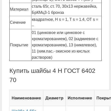
сталь 65г, ст. 70, 30х13 нержавейка,
Материал
БрКМц3-1 бронза
квадратное, Н s = 1, Т s = 1.4, ОТ s =
Сечение
–
01 (цинковое или цинковое с
хроматированием), 02 (кадмиевое с
Покрытие
хроматированием), 13 (никелевое),
11 (хим.пас.- окисное из кислых
растворов)
Купить шайбы 4 Н ГОСТ 6402
70
Наименование
Диаметр
Исполнение
Покры
Шайба 4 65г